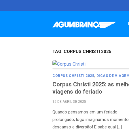
Skip
to
content
TAG:
CORPUS CHRISTI 2025
CORPUS CHRISTI 2025
,
DICAS DE VIAGE
Corpus Christi 2025: as mel
viagens do feriado
POSTED
15 DE ABRIL DE 2025
ON
Quando pensamos em um feriado
prolongado, logo imaginamos momento
descanso e diversão! E sabe qual […]