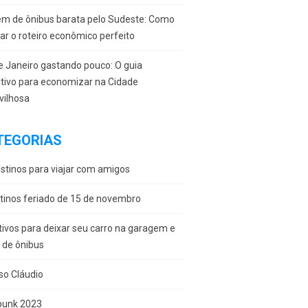
em de ônibus barata pelo Sudeste: Como
r o roteiro econômico perfeito
e Janeiro gastando pouco: O guia
itivo para economizar na Cidade
vilhosa
TEGORIAS
stinos para viajar com amigos
tinos feriado de 15 de novembro
ivos para deixar seu carro na garagem e
r de ônibus
so Cláudio
punk 2023