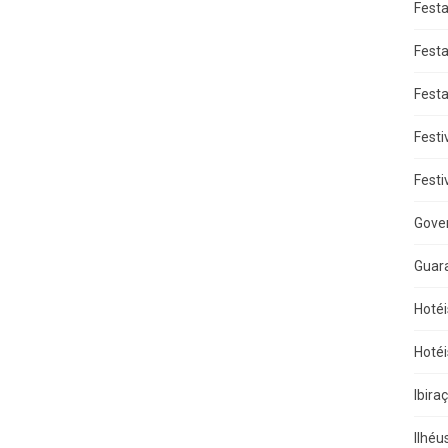
Fest
Fest
Fest
Festi
Festi
Gove
Guar
Hotéi
Hotéi
Ibira
Ilhéu