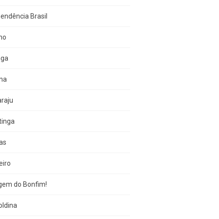
endência Brasil
no
nga
una
raju
tinga
as
eiro
gem do Bonfim!
oldina