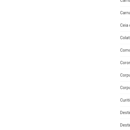
Carn
Carn
Ceia 
Colat
Como
Coron
Corpu
Corpu
Curit
Dest
Dest