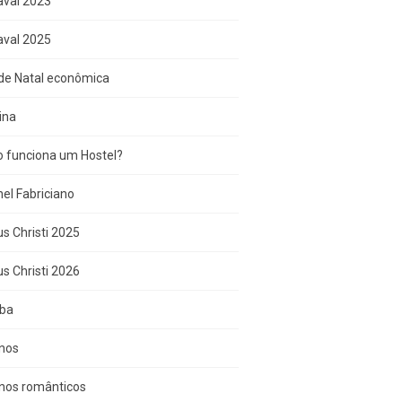
aval 2023
aval 2025
de Natal econômica
ina
 funciona um Hostel?
el Fabriciano
s Christi 2025
s Christi 2026
iba
inos
inos românticos