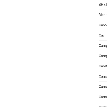
BH x 
Biena
Cabo 
Cacho
Camp
Camp
Cara
Carn
Carn
Carn