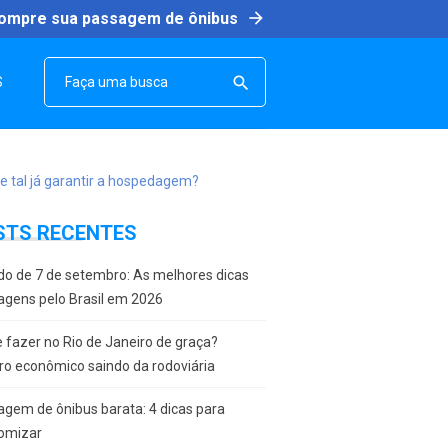
arrow_forward
ompre sua passagem de ônibus
SEARCH

S
STS RECENTES
do de 7 de setembro: As melhores dicas
agens pelo Brasil em 2026
 fazer no Rio de Janeiro de graça?
ro econômico saindo da rodoviária
gem de ônibus barata: 4 dicas para
omizar