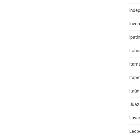
Indep
Inver
Ipati
Itab
Itama
Itape
Itaún
Juaz
Lava
Leop