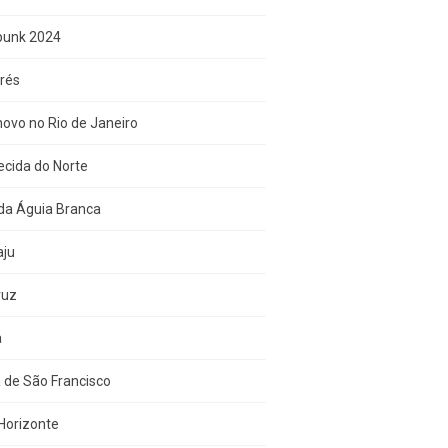
punk 2024
rés
ovo no Rio de Janeiro
cida do Norte
da Águia Branca
aju
ruz
a
 de São Francisco
Horizonte