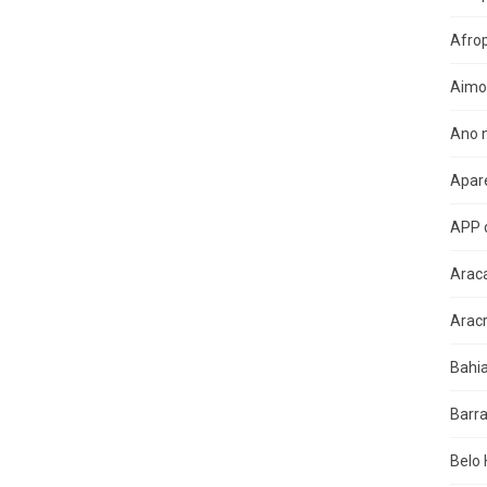
Afro
Aimo
Ano n
Apare
APP 
Arac
Arac
Bahi
Barra
Belo 