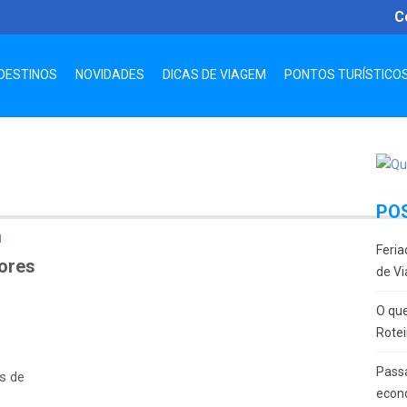
C
DESTINOS
NOVIDADES
DICAS DE VIAGEM
PONTOS TURÍSTICO
PO
M
Feria
hores
de Vi
O que
Rotei
Passa
s de
econ