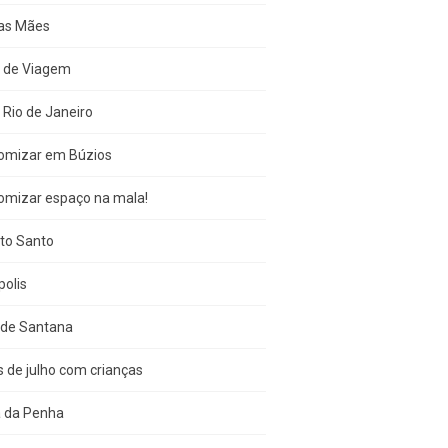
das Mães
s de Viagem
 Rio de Janeiro
omizar em Búzios
omizar espaço na mala!
ito Santo
olis
 de Santana
s de julho com crianças
a da Penha