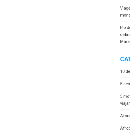
Viag
monta
Rio d
defin
Mara
CA
10 de
5 des
5 mot
viaja
Afon
Afro