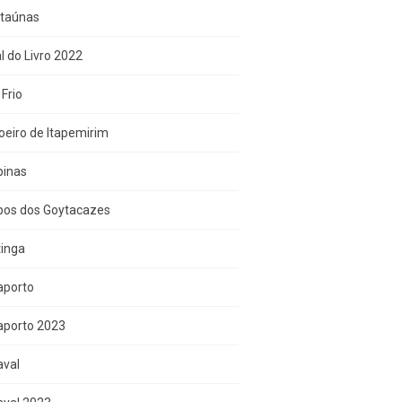
Itaúnas
l do Livro 2022
Frio
eiro de Itapemirim
inas
os dos Goytacazes
tinga
aporto
aporto 2023
aval