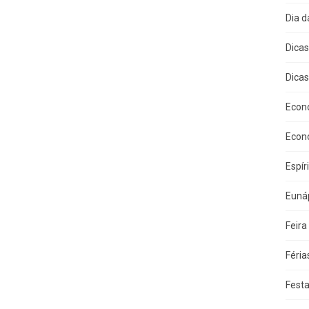
Dia 
Dica
Dicas
Econ
Econ
Espír
Eunáp
Feira
Féria
Fest