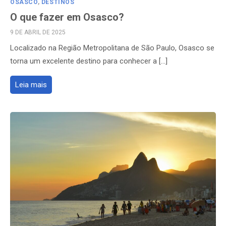
OSASCO
,
DESTINOS
O que fazer em Osasco?
POSTED
9 DE ABRIL DE 2025
ON
Localizado na Região Metropolitana de São Paulo, Osasco se
torna um excelente destino para conhecer a […]
Leia mais