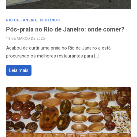
RIO DE JANEIRO
,
DESTINOS
Pós-praia no Rio de Janeiro: onde comer?
POSTED
18 DE MARÇO DE 2025
ON
Acabou de curtir uma praia no Rio de Janeiro e está
procurando os melhores restaurantes para […]
Leia mais