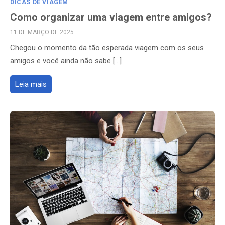
DICAS DE VIAGEM
Como organizar uma viagem entre amigos?
POSTED
11 DE MARÇO DE 2025
ON
Chegou o momento da tão esperada viagem com os seus
amigos e você ainda não sabe […]
Leia mais