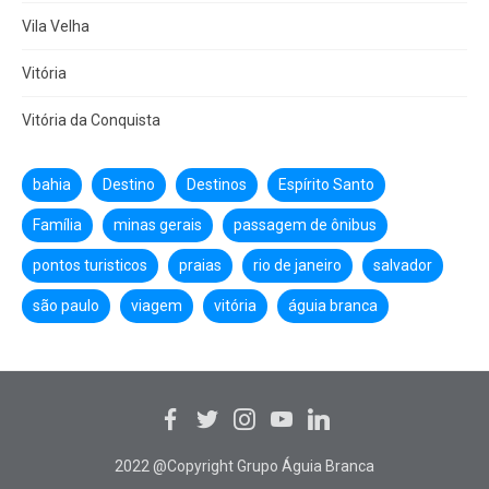
Vila Velha
Vitória
Vitória da Conquista
bahia
Destino
Destinos
Espírito Santo
Família
minas gerais
passagem de ônibus
pontos turisticos
praias
rio de janeiro
salvador
são paulo
viagem
vitória
águia branca
2022 @Copyright Grupo Águia Branca