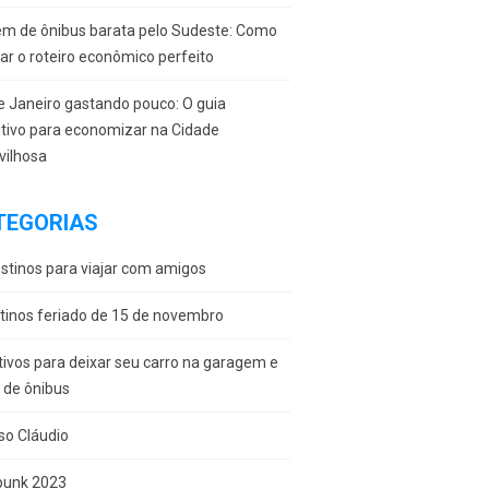
em de ônibus barata pelo Sudeste: Como
r o roteiro econômico perfeito
e Janeiro gastando pouco: O guia
itivo para economizar na Cidade
vilhosa
TEGORIAS
stinos para viajar com amigos
tinos feriado de 15 de novembro
ivos para deixar seu carro na garagem e
r de ônibus
so Cláudio
punk 2023