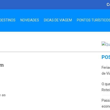
C
DESTINOS
NOVIDADES
DICAS DE VIAGEM
PONTOS TURÍSTICO
PO
em
Feria
de Vi
O que
Rotei
e as
Passa
econ