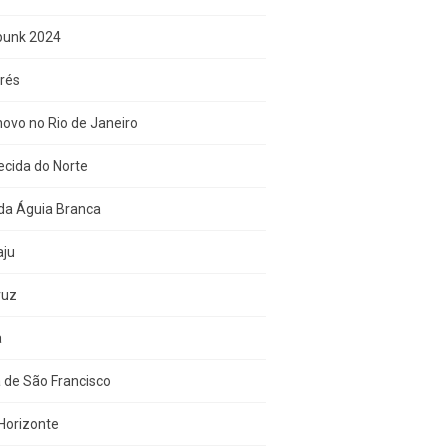
punk 2024
rés
ovo no Rio de Janeiro
cida do Norte
da Águia Branca
aju
ruz
a
 de São Francisco
Horizonte