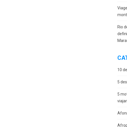
Viag
monta
Rio d
defin
Mara
CA
10 de
5 des
5 mot
viaja
Afon
Afro