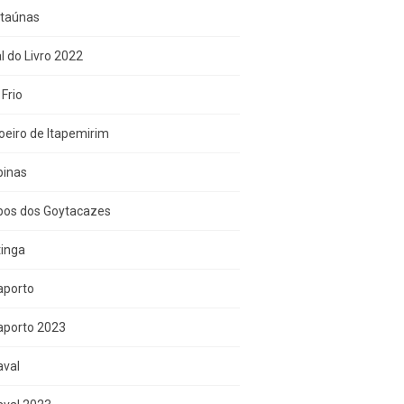
Itaúnas
l do Livro 2022
Frio
eiro de Itapemirim
inas
os dos Goytacazes
tinga
aporto
aporto 2023
aval