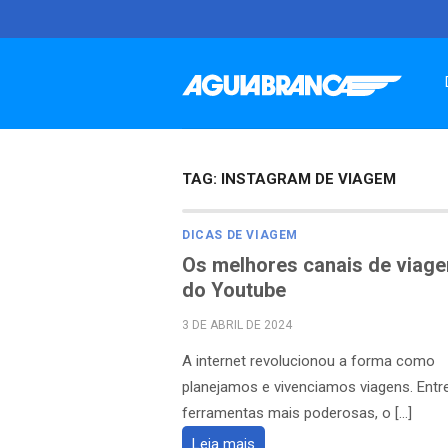
Skip
to
content
TAG:
INSTAGRAM DE VIAGEM
DICAS DE VIAGEM
Os melhores canais de viag
do Youtube
POSTED
3 DE ABRIL DE 2024
ON
A internet revolucionou a forma como
planejamos e vivenciamos viagens. Entr
ferramentas mais poderosas, o […]
Leia mais