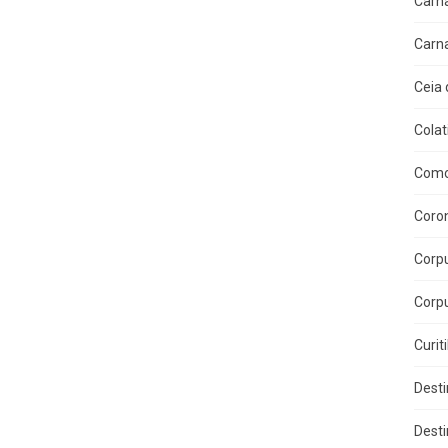
Carn
Carn
Ceia 
Colat
Como
Coron
Corpu
Corpu
Curit
Dest
Dest