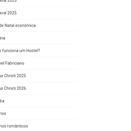
aval 2023
aval 2025
de Natal econômica
ina
 funciona um Hostel?
el Fabriciano
s Christi 2025
s Christi 2026
iba
inos
inos românticos