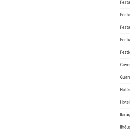
Fest
Fest
Fest
Festi
Festi
Gove
Guar
Hotéi
Hotéi
Ibira
Ilhéu