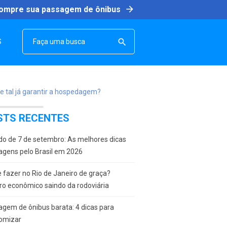
arrow_forward
ompre sua passagem de ônibus
SEARCH

S
STS RECENTES
do de 7 de setembro: As melhores dicas
agens pelo Brasil em 2026
 fazer no Rio de Janeiro de graça?
ro econômico saindo da rodoviária
gem de ônibus barata: 4 dicas para
omizar