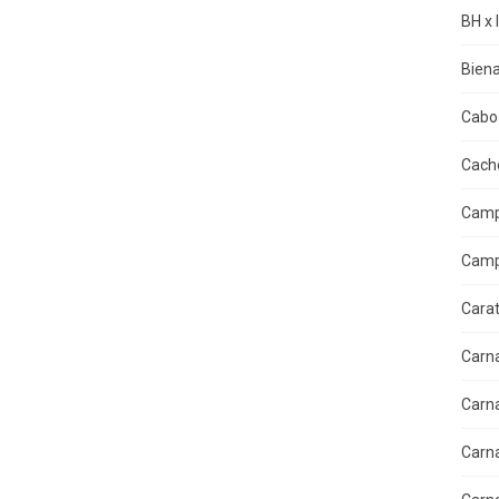
BH x 
Biena
Cabo 
Cacho
Camp
Camp
Cara
Carn
Carn
Carn