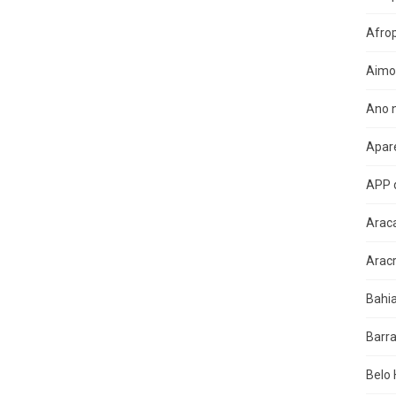
Afro
Aimo
Ano n
Apare
APP 
Arac
Arac
Bahi
Barra
Belo 