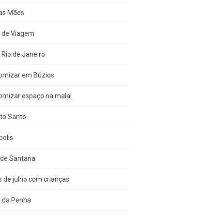
das Mães
s de Viagem
 Rio de Janeiro
omizar em Búzios
omizar espaço na mala!
ito Santo
olis
 de Santana
s de julho com crianças
a da Penha