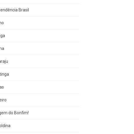
endência Brasil
no
nga
una
raju
tinga
as
eiro
gem do Bonfim!
oldina