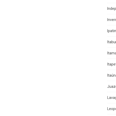
Indep
Inver
Ipati
Itab
Itama
Itape
Itaún
Juaz
Lava
Leop