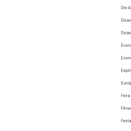
Dia 
Dica
Dicas
Econ
Econ
Espír
Eunáp
Feira
Féria
Fest