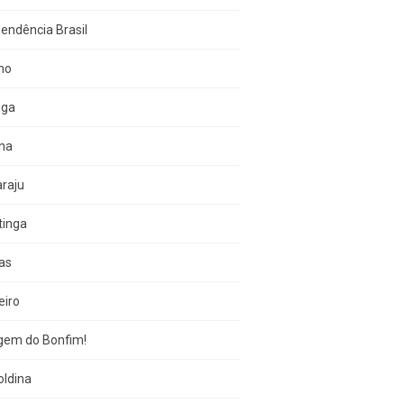
endência Brasil
no
nga
una
raju
tinga
as
eiro
gem do Bonfim!
oldina