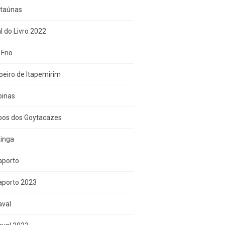
Itaúnas
l do Livro 2022
Frio
eiro de Itapemirim
inas
os dos Goytacazes
tinga
aporto
aporto 2023
aval