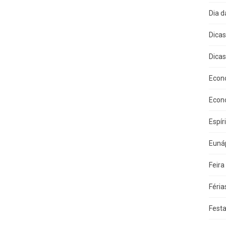
Dia 
Dica
Dicas
Econ
Econ
Espír
Eunáp
Feira
Féria
Fest