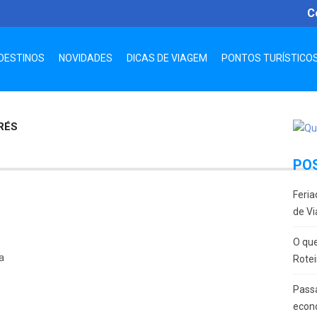
C
DESTINOS
NOVIDADES
DICAS DE VIAGEM
PONTOS TURÍSTICO
RÉS
PO
Feria
de Vi
O que
a
Rotei
Passa
econ