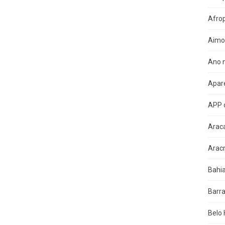
Afro
Aimo
Ano n
Apare
APP 
Arac
Arac
Bahi
Barra
Belo 