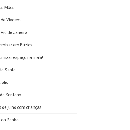
das Mães
s de Viagem
 Rio de Janeiro
omizar em Búzios
omizar espaço na mala!
ito Santo
olis
 de Santana
s de julho com crianças
a da Penha