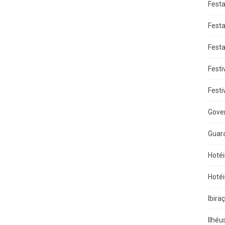
Fest
Fest
Fest
Festi
Festi
Gove
Guar
Hotéi
Hotéi
Ibira
Ilhéu