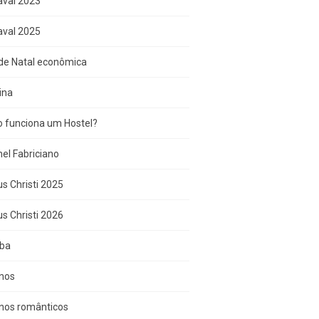
aval 2023
aval 2025
de Natal econômica
ina
 funciona um Hostel?
el Fabriciano
s Christi 2025
s Christi 2026
iba
inos
inos românticos