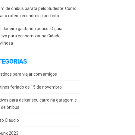
em de ônibus barata pelo Sudeste: Como
r o roteiro econômico perfeito
e Janeiro gastando pouco: O guia
itivo para economizar na Cidade
vilhosa
TEGORIAS
stinos para viajar com amigos
tinos feriado de 15 de novembro
ivos para deixar seu carro na garagem e
r de ônibus
so Cláudio
punk 2023