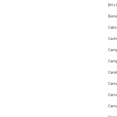
BH x 
Biena
Cabo 
Cacho
Camp
Camp
Cara
Carn
Carn
Carn