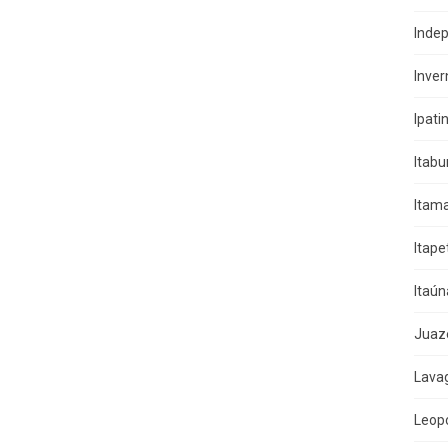
Indep
Inver
Ipati
Itab
Itama
Itape
Itaún
Juaz
Lava
Leop