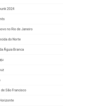
punk 2024
rés
ovo no Rio de Janeiro
cida do Norte
da Águia Branca
aju
ruz
a
 de São Francisco
Horizonte