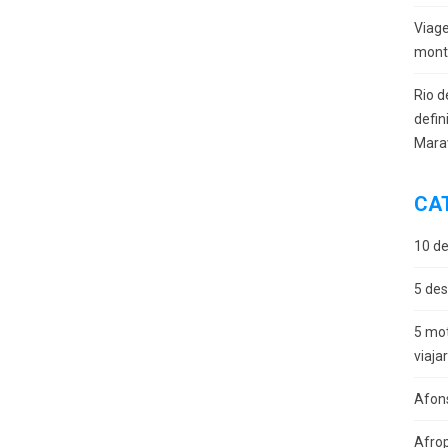
Viag
monta
Rio d
defin
Mara
CA
10 de
5 des
5 mot
viaja
Afon
Afro