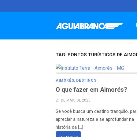
Skip
to
content
TAG:
PONTOS TURÍSTICOS DE AIMO
AIMORÉS
,
DESTINOS
O que fazer em Aimorés?
POSTED
21 DE MAIO DE 2025
ON
Se você busca um destino tranquilo, par
apreciar a natureza e se aprofundar na
história da […]
Leia mais