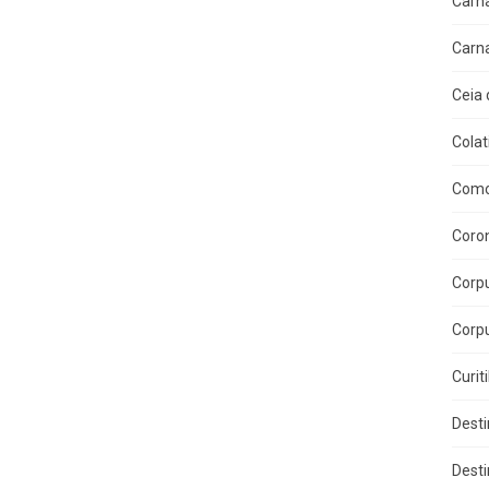
Carn
Carn
Ceia 
Colat
Como
Coron
Corpu
Corpu
Curit
Dest
Dest