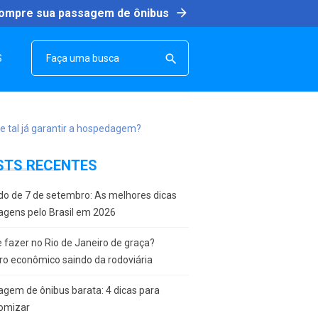
arrow_forward
ompre sua passagem de ônibus
SEARCH

S
STS RECENTES
do de 7 de setembro: As melhores dicas
agens pelo Brasil em 2026
 fazer no Rio de Janeiro de graça?
ro econômico saindo da rodoviária
gem de ônibus barata: 4 dicas para
omizar