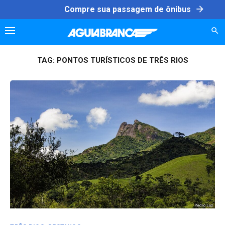
Skip
arrow_forward
Compre sua passagem de ônibus
to
content
TAG:
PONTOS TURÍSTICOS DE TRÊS RIOS