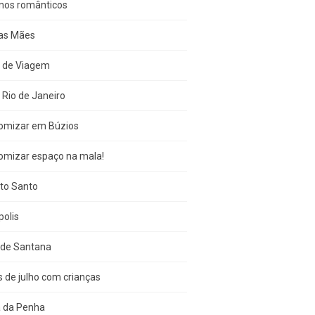
inos românticos
das Mães
s de Viagem
 Rio de Janeiro
omizar em Búzios
omizar espaço na mala!
ito Santo
olis
 de Santana
s de julho com crianças
a da Penha