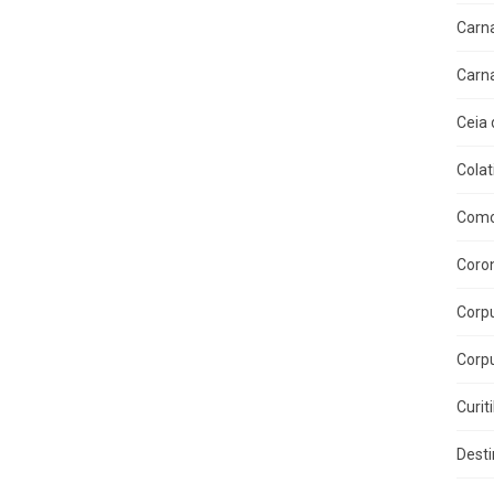
Carn
Carn
Ceia 
Colat
Como
Coron
Corpu
Corpu
Curit
Dest