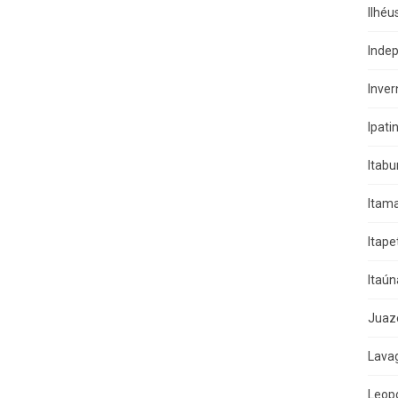
Ilhéu
Indep
Inver
Ipati
Itab
Itama
Itape
Itaún
Juaz
Lava
Leop