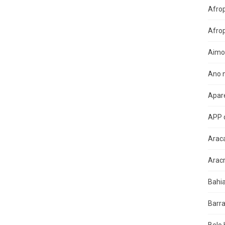
Afro
Afro
Aimo
Ano n
Apare
APP 
Arac
Arac
Bahi
Barra