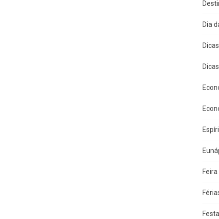
Dest
Dia 
Dica
Dicas
Econ
Econ
Espír
Eunáp
Feira
Féria
Fest