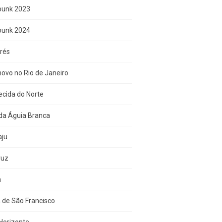
punk 2023
punk 2024
rés
ovo no Rio de Janeiro
cida do Norte
da Águia Branca
aju
ruz
a
 de São Francisco