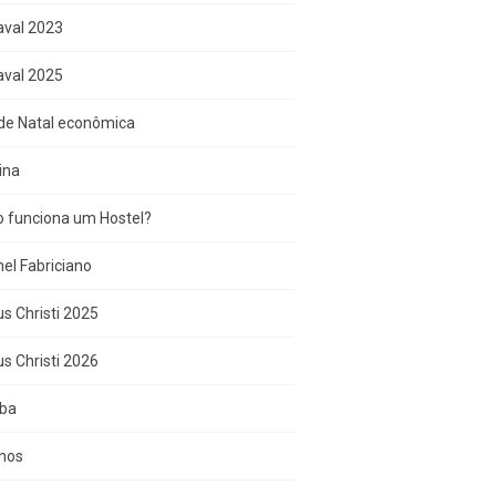
aval 2023
aval 2025
de Natal econômica
ina
 funciona um Hostel?
el Fabriciano
s Christi 2025
s Christi 2026
iba
inos