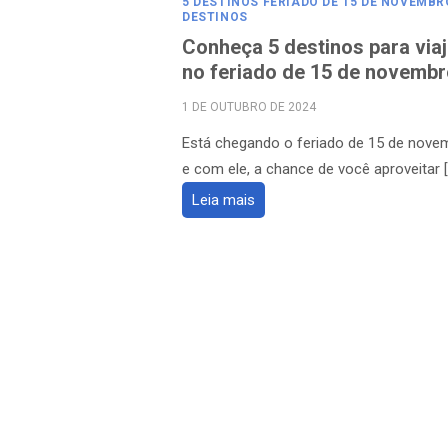
5 DESTINOS FERIADO DE 15 DE NOVEMBR
DESTINOS
Conheça 5 destinos para viaj
no feriado de 15 de novembr
POSTED
1 DE OUTUBRO DE 2024
ON
Está chegando o feriado de 15 de nove
e com ele, a chance de você aproveitar [
Leia mais