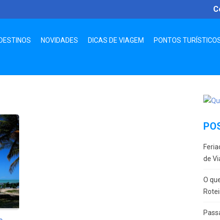
C
DESTINOS
NOVIDADES
DICAS DE VIAGEM
PONTOS TURÍSTICO
PO
Feria
de Vi
O que
Rotei
Passa