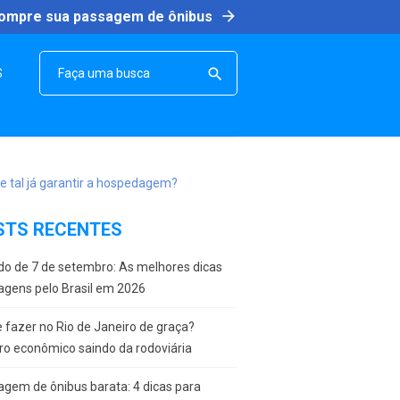
arrow_forward
ompre sua passagem de ônibus
SEARCH

S
STS RECENTES
do de 7 de setembro: As melhores dicas
agens pelo Brasil em 2026
 fazer no Rio de Janeiro de graça?
ro econômico saindo da rodoviária
gem de ônibus barata: 4 dicas para