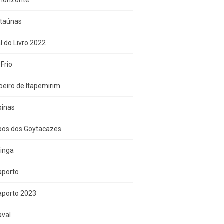
Horizonte
Itaúnas
l do Livro 2022
Frio
eiro de Itapemirim
inas
os dos Goytacazes
tinga
aporto
aporto 2023
aval