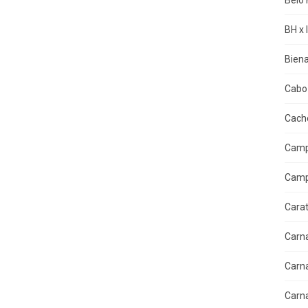
Belo 
BH x 
Biena
Cabo 
Cacho
Camp
Camp
Cara
Carn
Carn
Carn