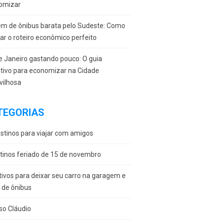
omizar
em de ônibus barata pelo Sudeste: Como
r o roteiro econômico perfeito
e Janeiro gastando pouco: O guia
itivo para economizar na Cidade
vilhosa
TEGORIAS
stinos para viajar com amigos
tinos feriado de 15 de novembro
ivos para deixar seu carro na garagem e
r de ônibus
so Cláudio