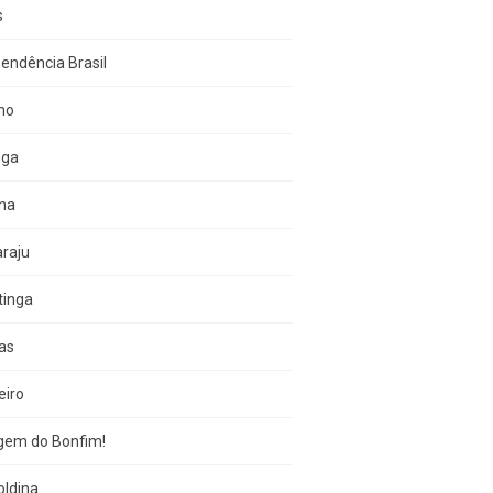
s
endência Brasil
no
nga
una
raju
tinga
as
eiro
gem do Bonfim!
oldina