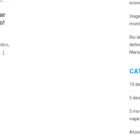
O
,
econ
ar
Viag
o!
monta
Rio d
mbro,
defin
Mara
…]
CA
10 de
5 des
5 mot
viaja
Afon