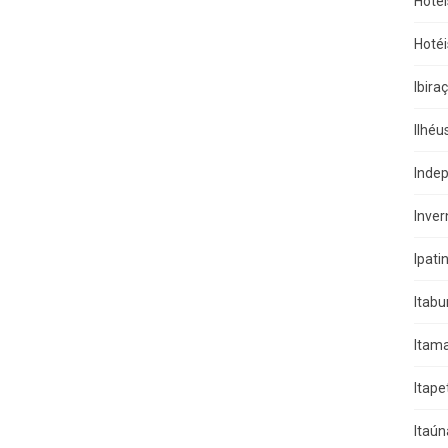
Hotéi
Hotéi
Ibira
Ilhéu
Indep
Inver
Ipati
Itab
Itama
Itape
Itaún