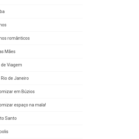
iba
inos
inos românticos
das Mães
s de Viagem
 Rio de Janeiro
omizar em Búzios
omizar espaço na mala!
ito Santo
olis