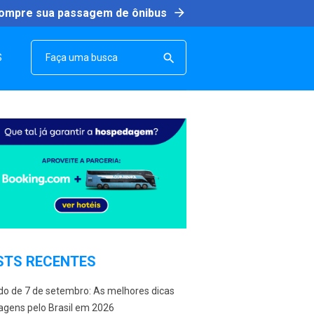
arrow_forward
ompre sua passagem de ônibus
SEARCH

S
STS RECENTES
do de 7 de setembro: As melhores dicas
agens pelo Brasil em 2026