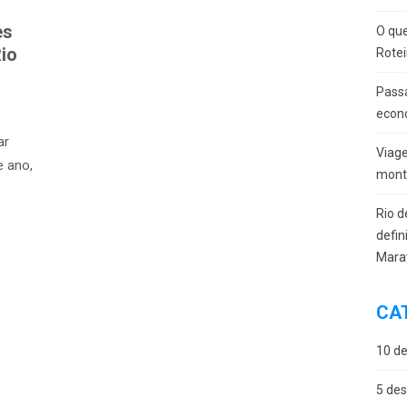
es
O que
io
Rotei
Passa
econ
ar
Viag
e ano,
monta
Rio d
defin
Mara
CA
10 de
5 des