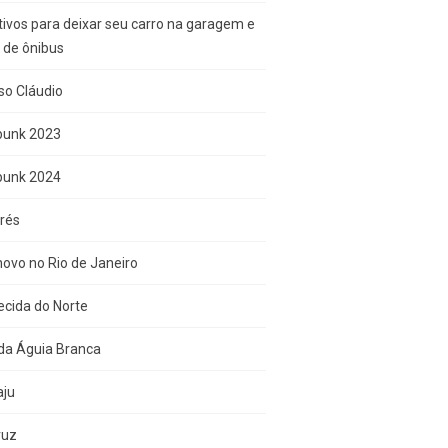
ivos para deixar seu carro na garagem e
r de ônibus
so Cláudio
punk 2023
punk 2024
rés
ovo no Rio de Janeiro
cida do Norte
da Águia Branca
aju
ruz