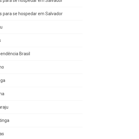
s para se hospedar em Salvador
s para se hospedar em Salvador
çu
s
endência Brasil
no
nga
una
raju
tinga
as