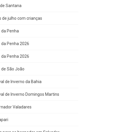
 de Santana
s de julho com crianças
a da Penha
a da Penha 2026
a da Penha 2026
a de São João
val de Inverno da Bahia
val de Inverno Domingos Martins
rnador Valadares
apari