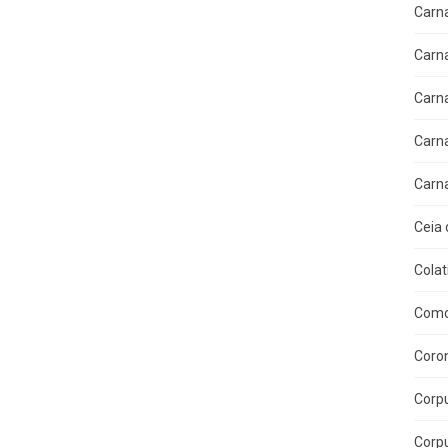
Carn
Carn
Carn
Carn
Carn
Ceia 
Colat
Como
Coron
Corpu
Corpu