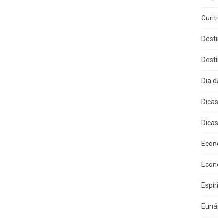
Curit
Dest
Dest
Dia 
Dica
Dicas
Econ
Econ
Espír
Eunáp