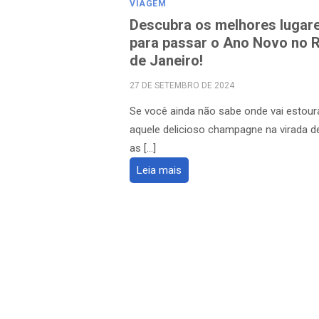
VIAGEM
Descubra os melhores lugar
para passar o Ano Novo no R
de Janeiro!
POSTED
27 DE SETEMBRO DE 2024
ON
Se você ainda não sabe onde vai estour
aquele delicioso champagne na virada d
as […]
Leia mais