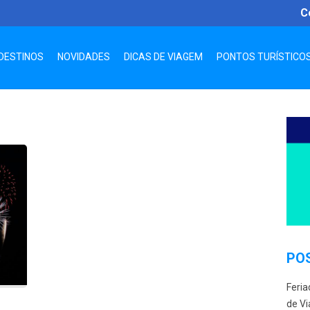
C
DESTINOS
NOVIDADES
DICAS DE VIAGEM
PONTOS TURÍSTICO
PO
Feria
de Vi
E