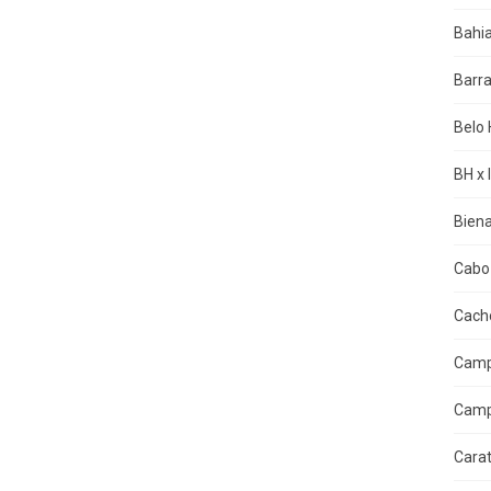
Bahi
Barra
Belo 
BH x 
Biena
Cabo 
Cacho
Camp
Camp
Cara