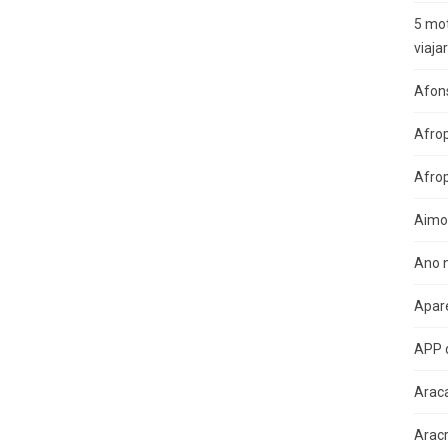
5 mot
viaja
Afon
Afro
Afro
Aimo
Ano n
Apare
APP 
Arac
Arac