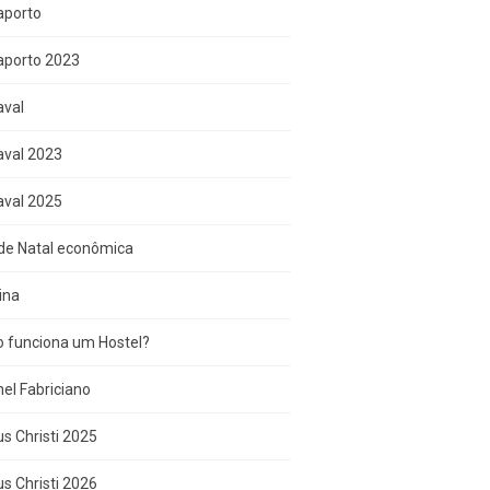
aporto
aporto 2023
aval
aval 2023
aval 2025
de Natal econômica
ina
 funciona um Hostel?
el Fabriciano
s Christi 2025
s Christi 2026