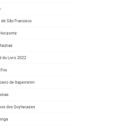
a
 de São Francisco
Horizonte
Itaúnas
l do Livro 2022
Frio
eiro de Itapemirim
inas
os dos Goytacazes
tinga