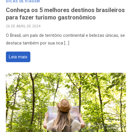
DICAS DE VIAGEM
Conheça os 5 melhores destinos brasileiros
para fazer turismo gastronômico
POSTED
26 DE ABRIL DE 2024
ON
O Brasil, um país de território continental e belezas únicas, se
destaca também por sua rica […]
Leia mais