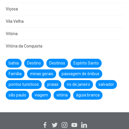
Viçosa
Vila Velha
Vitória
Vitória da Conquista
bahia
Destino
Destinos
Espírito Santo
Família
minas gerais
passagem de ônibus
pontos turisticos
praias
rio de janeiro
salvador
são paulo
viagem
vitória
águia branca